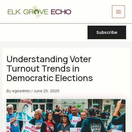
Skip
Main
to
Men
content
Subscribe
Understanding Voter
Turnout Trends in
Democratic Elections
By
egeadmin
/
June 25, 2025