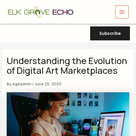
Skip
Main
to
Men
content
Subscribe
Understanding the Evolution
of Digital Art Marketplaces
By
egeadmin
/
June 25, 2025