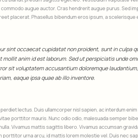
s commodo augue auctor. Cras hendrerit augue purus. Sed impe
aoreet placerat. Phasellus bibendum eros ipsum, a scelerisque 
r sint occaecat cupidatat non proident, sunt in culpa qui
 mollit anim id est laborum. Sed ut perspiciatis unde omn
rror sit voluptatem accusantium doloremque laudantium
iam, eaque ipsa quae ab illo inventore.
perdiet lectus. Duis ullamcorper nisl sapien, ac interdum eni
vitae porttitor mauris. Nunc odio odio, malesuada semper bib
nulla. Vivamus mattis sagittis libero. Vivamus accumsan gravid
m porttitor urna arcu, id mattis lorem molestie vel. Duis nec sa