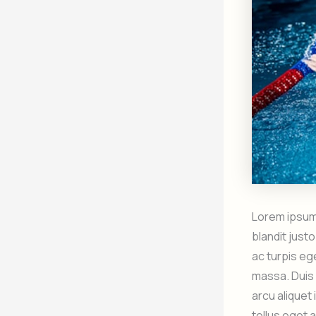
Lorem ipsum 
blandit just
ac turpis eg
massa. Duis 
arcu aliquet
tellus eget 