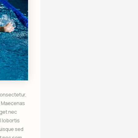
 consectetur,
it. Maecenas
eget nec
l lobortis
Quisque sed
lit nec sem