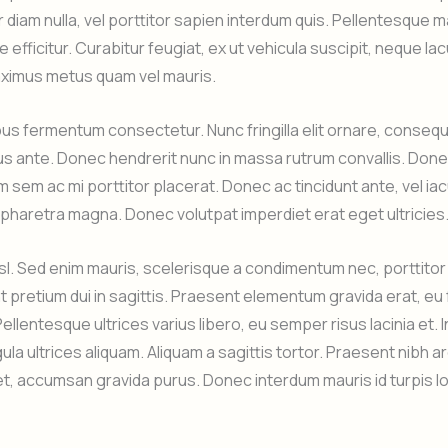
 diam nulla, vel porttitor sapien interdum quis. Pellentesque ma
e efficitur. Curabitur feugiat, ex ut vehicula suscipit, neque la
ximus metus quam vel mauris.
s fermentum consectetur. Nunc fringilla elit ornare, consequ
s ante. Donec hendrerit nunc in massa rutrum convallis. Don
sem ac mi porttitor placerat. Donec ac tincidunt ante, vel iac
haretra magna. Donec volutpat imperdiet erat eget ultricies
nisl. Sed enim mauris, scelerisque a condimentum nec, porttitor
nt pretium dui in sagittis. Praesent elementum gravida erat, eu
Pellentesque ultrices varius libero, eu semper risus lacinia et.
ula ultrices aliquam. Aliquam a sagittis tortor. Praesent nibh ar
, accumsan gravida purus. Donec interdum mauris id turpis l