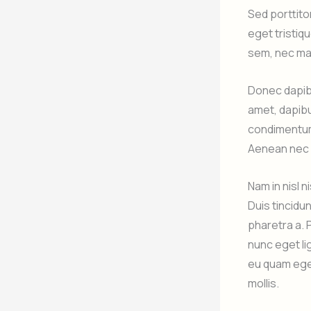
Sed porttitor
eget tristiqu
sem, nec ma
Donec dapibu
amet, dapibu
condimentum 
Aenean nec p
Nam in nisl 
Duis tincidu
pharetra a. 
nunc eget lig
eu quam eget
mollis.