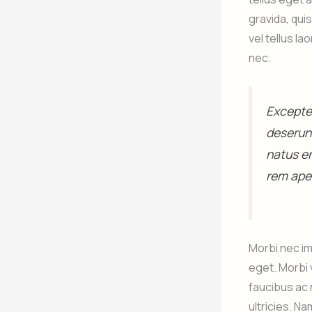
gravida, qui
vel tellus l
nec.
Excepteu
deserunt
natus e
rem aper
Morbi nec im
eget. Morbi 
faucibus ac 
ultricies. Na