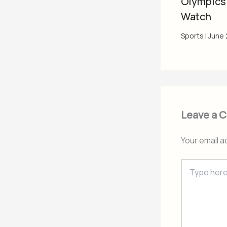
Olympics 
Watch
Sports
|
June 
Leave a 
Your email a
Type
here..