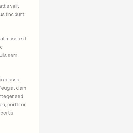
ttis velit
cus tincidunt
at massa sit
ec
ulis sem.
.
 in massa.
 feugiat diam
 Integer sed
cu, porttitor
obortis