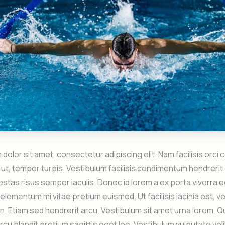
dolor sit amet, consectetur adipiscing elit. Nam facilisis orci
o ut, tempor turpis. Vestibulum facilisis condimentum hendrer
estas risus semper iaculis. Donec id lorem a ex porta viverra 
elementum mi vitae pretium euismod. Ut facilisis lacinia est, ve
 in. Etiam sed hendrerit arcu. Vestibulum sit amet urna lorem. 
arcu blandit pretium sagittis eget leo. Vestibulum vulputate ve