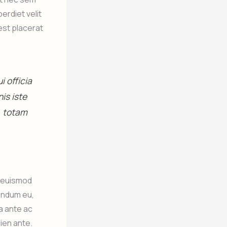
rdiet velit
est placerat
 officia
is iste
, totam
m euismod
endum eu,
a ante ac
pien ante.