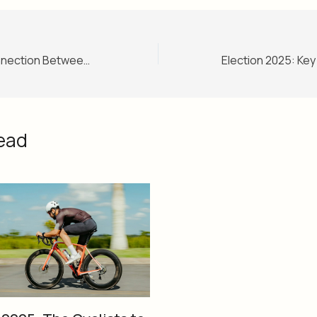
Exploring the Connection Between Gut Health and Mental Well-being
ead