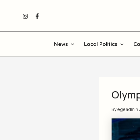
Skip
to
content
News
Local Politics
Co
Olymp
By
egeadmin